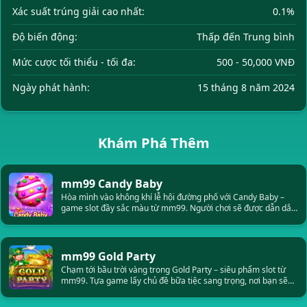
Xác suất trúng giải cao nhất:
0.1%
Độ biến động:
Thấp đến Trung bình
Mức cược tối thiểu - tối đa:
500 - 50,000 VNĐ
Ngày phát hành:
15 tháng 8 năm 2024
Khám Phá Thêm
mm99 Candy Baby
Hòa mình vào không khí lễ hội đường phố với Candy Baby –
game slot đầy sắc màu từ mm99. Người chơi sẽ được dẫn dắt
bởi cô bé nhân vật chính dễ thương trong hành trình khám phá
kho báu kẹo ngọt. Với lối chơi đơn giản nhưng cuốn hút, kết
hợp cùng các phần thưởng liên tục, Candy Baby hứa hẹn sẽ
mang lại phút giây thư giãn tuyệt vời.
mm99 Gold Party
Chạm tới bầu trời vàng trong Gold Party – siêu phẩm slot từ
mm99. Tựa game lấy chủ đề bữa tiệc sang trọng, nơi bạn sẽ
được tham gia vào bữa tiệc kim cương, vàng bạc và những
món quà bất ngờ. Với hệ thống biểu tượng xa hoa và jackpots