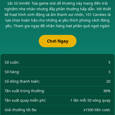
sắc từ mm99. Tựa game slot dễ thương này mang đến trải
nghiệm nhẹ nhàn nhưng đầy phần thưởng hấp dẫn. Với thiết
kế hoạt hình sinh động và âm thanh vui nhộn, 101 Candies là
lựa chọn hoàn hảo cho những ai yêu thích phong cách đáng
yêu. Tham gia ngay để nhận hàng loạt phần quà ngọt ngào!
Chơi Ngay
Số cuộn:
5
Số hàng:
3
Số dòng thanh toán:
20
Tần suất trúng thưởng:
36%
Tần suất quay miễn phí:
1 lần mỗi 50 vòng quay
Giải thưởng tối đa:
x1500 tiền cược