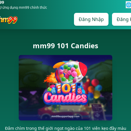
99

rợ ứng dụng mm99 chính thức
Đăng Nhập
Đăng 
mm99 101 Candies
Đắm chìm trong thế giới ngọt ngào của 101 viên kẹo đầy màu