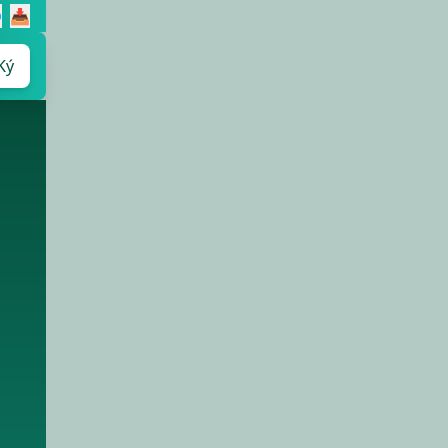

📥
Ký