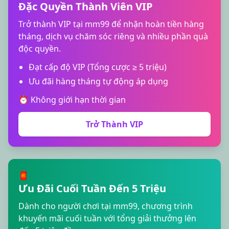
Đặc Quyền Thành Viên VIP
Trở thành VIP tại mm99 để nhận hoàn tiền hàng
tháng, dịch vụ chăm sóc riêng và nhiều phần quà
độc quyền.
Đạt cấp độ VIP (Tổng cược ≥ 5 triệu)
Ưu đãi hàng tháng tự động áp dụng
⏰ Không giới hạn thời gian
Trở Thành VIP
🧧
Ưu Đãi Cuối Tuần Đến 5 Triệu
Dành cho người chơi tại mm99, chương trình
khuyến mãi cuối tuần với tổng giải thưởng lên