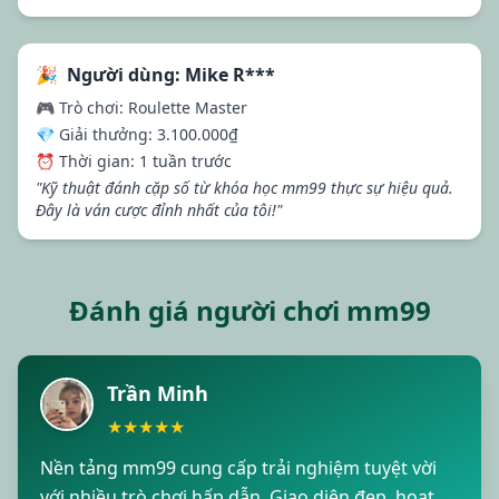
🎉
Người dùng: Mike R***
🎮 Trò chơi: Roulette Master
💎 Giải thưởng: 3.100.000₫
⏰ Thời gian: 1 tuần trước
"Kỹ thuật đánh cặp số từ khóa học mm99 thực sự hiệu quả.
Đây là ván cược đỉnh nhất của tôi!"
Đánh giá người chơi mm99
Trần Minh
★★★★★
Nền tảng mm99 cung cấp trải nghiệm tuyệt vời
với nhiều trò chơi hấp dẫn. Giao diện đẹp, hoạt