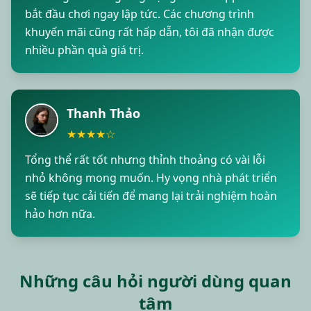
bắt đầu chơi ngay lập tức. Các chương trình
khuyến mãi cũng rất hấp dẫn, tôi đã nhận được
nhiều phần quà giá trị.
Thanh Thảo
★★★★☆
Tổng thể rất tốt nhưng thỉnh thoảng có vài lỗi
nhỏ không mong muốn. Hy vọng nhà phát triển
sẽ tiếp tục cải tiến để mang lại trải nghiệm hoàn
hảo hơn nữa.
Những câu hỏi người dùng quan
tâm