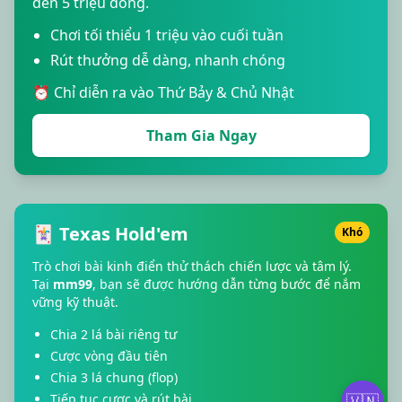
đến 5 triệu đồng.
Chơi tối thiểu 1 triệu vào cuối tuần
Rút thưởng dễ dàng, nhanh chóng
⏰ Chỉ diễn ra vào Thứ Bảy & Chủ Nhật
Tham Gia Ngay
🃏 Texas Hold'em
Khó
Trò chơi bài kinh điển thử thách chiến lược và tâm lý.
Tại
mm99
, bạn sẽ được hướng dẫn từng bước để nắm
vững kỹ thuật.
Chia 2 lá bài riêng tư
Cược vòng đầu tiên
Chia 3 lá chung (flop)
Tiếp tục cược và rút bài
🇻🇳