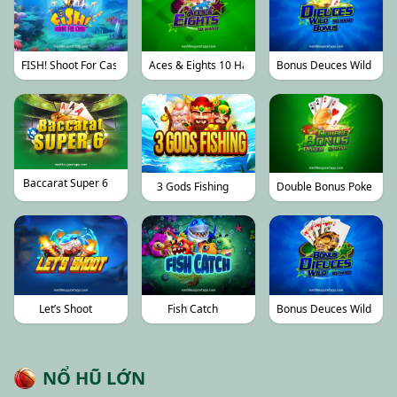
FISH! Shoot For Cash
Aces & Eights 10 Hand
Bonus Deuces Wild 50 
Baccarat Super 6
3 Gods Fishing
Double Bonus Poker 10
Let’s Shoot
Fish Catch
Bonus Deuces Wild 10 
NỔ HŨ LỚN