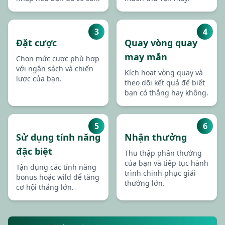
3
4
Đặt cược
Quay vòng quay
may mắn
Chọn mức cược phù hợp
với ngân sách và chiến
Kích hoạt vòng quay và
lược của bạn.
theo dõi kết quả để biết
bạn có thắng hay không.
5
6
Sử dụng tính năng
Nhận thưởng
đặc biệt
Thu thập phần thưởng
của bạn và tiếp tục hành
Tận dụng các tính năng
trình chinh phục giải
bonus hoặc wild để tăng
thưởng lớn.
cơ hội thắng lớn.