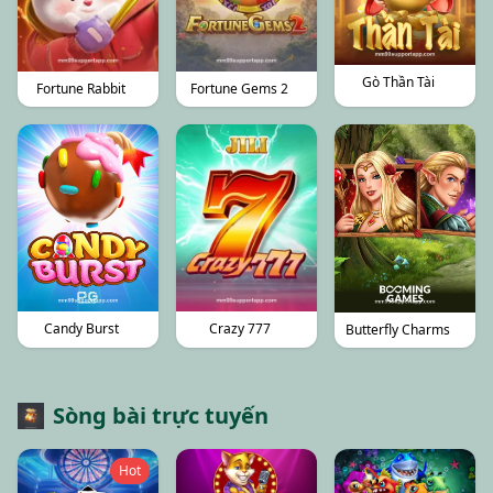
Gò Thần Tài
Fortune Rabbit
Fortune Gems 2
Candy Burst
Crazy 777
Butterfly Charms
Sòng bài trực tuyến
Hot