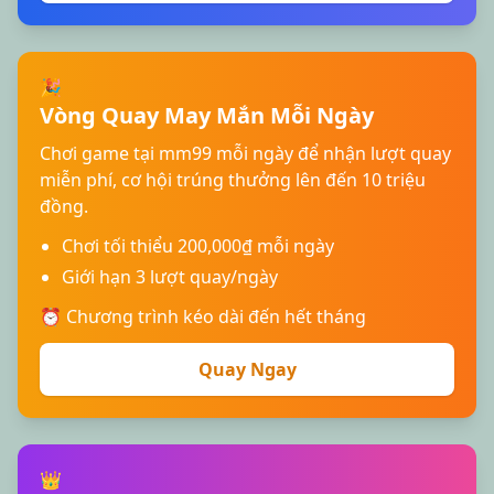
🎉
Vòng Quay May Mắn Mỗi Ngày
Chơi game tại mm99 mỗi ngày để nhận lượt quay
miễn phí, cơ hội trúng thưởng lên đến 10 triệu
đồng.
Chơi tối thiểu 200,000₫ mỗi ngày
Giới hạn 3 lượt quay/ngày
⏰ Chương trình kéo dài đến hết tháng
Quay Ngay
👑