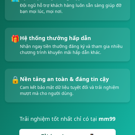
Đội ngũ hỗ trợ khách hàng luôn sẵn sàng giúp đỡ
bạn mọi lúc, mọi nơi.
🎁
Hệ thống thưởng hấp dẫn
Nhận ngay tiền thưởng đăng ký và tham gia nhiều
chương trình khuyến mãi hấp dẫn khác.
🔒
Nền tảng an toàn & đáng tin cậy
Cam kết bảo mật dữ liệu tuyệt đối và trải nghiệm
mượt mà cho người dùng.
Trải nghiệm tốt nhất chỉ có tại
mm99