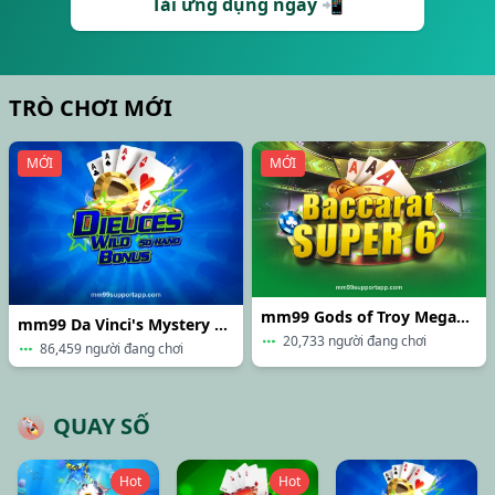
Tải ứng dụng ngay 📲
TRÒ CHƠI MỚI
MỚI
MỚI
mm99 Gods of Troy Megaways™
mm99 Da Vinci's Mystery Super Lines
20,733 người đang chơi
86,459 người đang chơi
QUAY SỐ
Hot
Hot