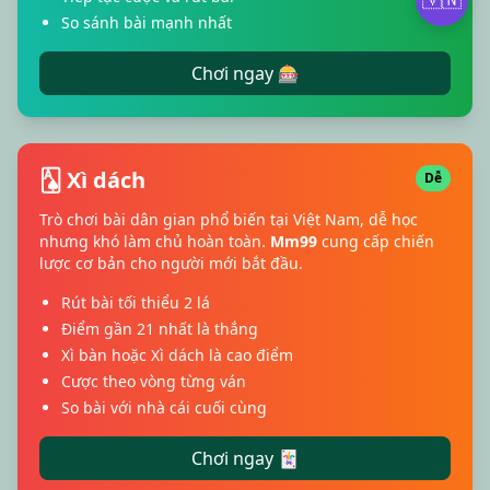
So sánh bài mạnh nhất
Chơi ngay 🎰
🂡 Xì dách
Dễ
Trò chơi bài dân gian phổ biến tại Việt Nam, dễ học
nhưng khó làm chủ hoàn toàn.
Mm99
cung cấp chiến
lược cơ bản cho người mới bắt đầu.
Rút bài tối thiểu 2 lá
Điểm gần 21 nhất là thắng
Xì bàn hoặc Xì dách là cao điểm
Cược theo vòng từng ván
So bài với nhà cái cuối cùng
Chơi ngay 🃏