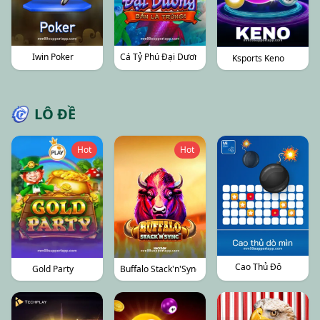
Iwin Poker
Cá Tỷ Phú Đại Dương 1999
Ksports Keno
LÔ ĐỀ
Hot
Hot
Cao Thủ Đô
Gold Party
Buffalo Stack'n'Sync