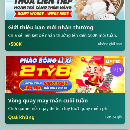
Giới thiệu bạn mới nhận thưởng
Chia sẻ liên kết để nhận thưởng lên đến 500K mỗi tuần.
+500K
Không giới hạn
LIMITED
🇻🇳
Vòng quay may mắn cuối tuần
Chơi game mỗi ngày để tích lũy lượt quay miễn phí.
Quà khủng
Còn 24 giờ