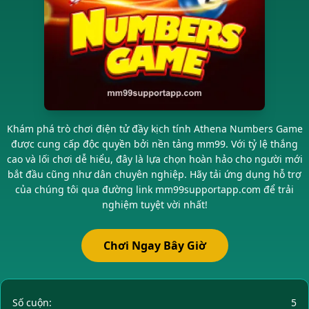
Khám phá trò chơi điện tử đầy kịch tính Athena Numbers Game
được cung cấp độc quyền bởi nền tảng mm99. Với tỷ lệ thắng
cao và lối chơi dễ hiểu, đây là lựa chọn hoàn hảo cho người mới
bắt đầu cũng như dân chuyên nghiệp. Hãy tải ứng dụng hỗ trợ
của chúng tôi qua đường link mm99supportapp.com để trải
nghiệm tuyệt vời nhất!
Chơi Ngay Bây Giờ
Số cuộn:
5