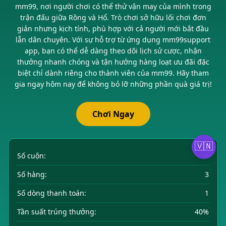
mm99, nơi người chơi có thể thử vận may của mình trong
trận đấu giữa Rồng và Hổ. Trò chơi sở hữu lối chơi đơn
giản nhưng kịch tính, phù hợp với cả người mới bắt đầu
lẫn dân chuyên. Với sự hỗ trợ từ ứng dụng mm99support
app, bạn có thể dễ dàng theo dõi lịch sử cược, nhận
thưởng nhanh chóng và tận hưởng hàng loạt ưu đãi đặc
biệt chỉ dành riêng cho thành viên của mm99. Hãy tham
gia ngay hôm nay để không bỏ lỡ những phần quà giá trị!
Chơi Ngay
🇻🇳
Số cuộn:
5
Số hàng:
3
Số dòng thanh toán:
1
Tần suất trúng thưởng:
40%