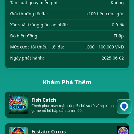
Tần suất quay miễn phí:
Không
Giải thưởng tối đa:
x100 tiền cược gốc
Xác suất trúng giải cao nhất:
0.01%
Độ biến động:
Thấp
Mức cược tối thiểu - tối đa:
1.000 - 100.000 VNĐ
Ngày phát hành:
2025-06-02
Khám Phá Thêm
Fish Catch
Chinh phục may mắn cùng 5 chú sư tử vàng trong tựa
game nổ hũ hấp dẫn từ mm99.
Ecstatic Circus