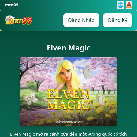
🌐
📥
mm99
Đăng Nhập
Đăng Ký
Elven Magic
Elven Magic mở ra cánh cửa đến một vương quốc cổ tích