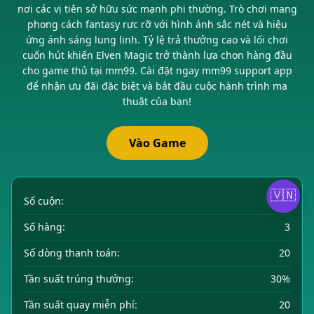
nơi các vị tiên sở hữu sức mạnh phi thường. Trò chơi mang
phong cách fantasy rực rỡ với hình ảnh sắc nét và hiệu
ứng ánh sáng lung linh. Tỷ lệ trả thưởng cao và lối chơi
cuốn hút khiến Elven Magic trở thành lựa chọn hàng đầu
cho game thủ tại mm99. Cài đặt ngay mm99 support app
để nhận ưu đãi đặc biệt và bắt đầu cuộc hành trình ma
thuật của bạn!
Vào Game
🇻🇳
Số cuộn:
5
Số hàng:
3
Số dòng thanh toán:
20
Tần suất trúng thưởng:
30%
Tần suất quay miễn phí:
20