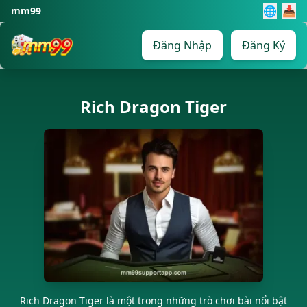
🌐
📥
mm99
Đăng Nhập
Đăng Ký
Rich Dragon Tiger
Rich Dragon Tiger là một trong những trò chơi bài nổi bật