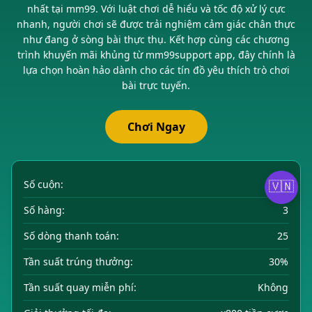
nhất tại mm99. Với luật chơi dễ hiểu và tốc độ xử lý cực
nhanh, người chơi sẽ được trải nghiệm cảm giác chân thực
như đang ở sòng bài thực thụ. Kết hợp cùng các chương
trình khuyến mãi khủng từ mm99support app, đây chính là
lựa chọn hoàn hảo dành cho các tín đồ yêu thích trò chơi
bài trực tuyến.
Chơi Ngay
Số cuộn:
5
🇻🇳
Số hàng:
3
Số dòng thanh toán:
25
Tần suất trúng thưởng:
30%
Tần suất quay miễn phí:
Không