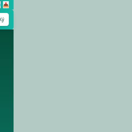

📥
Ký