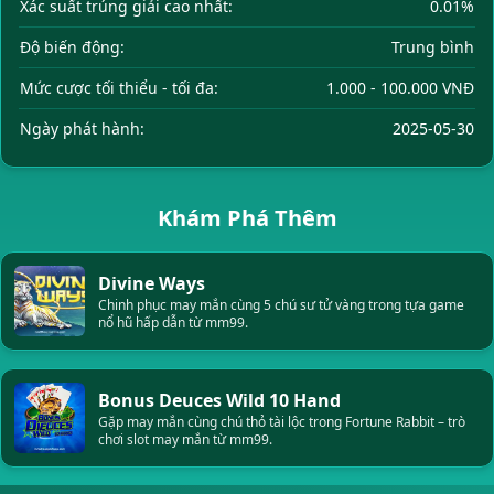
Xác suất trúng giải cao nhất:
0.01%
Độ biến động:
Trung bình
Mức cược tối thiểu - tối đa:
1.000 - 100.000 VNĐ
Ngày phát hành:
2025-05-30
Khám Phá Thêm
Divine Ways
Chinh phục may mắn cùng 5 chú sư tử vàng trong tựa game
nổ hũ hấp dẫn từ mm99.
Bonus Deuces Wild 10 Hand
Gặp may mắn cùng chú thỏ tài lộc trong Fortune Rabbit – trò
chơi slot may mắn từ mm99.