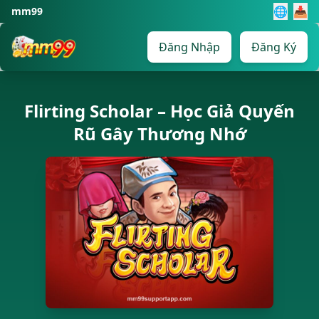
🌐
📥
mm99
Đăng Nhập
Đăng Ký
Flirting Scholar – Học Giả Quyến
Rũ Gây Thương Nhớ