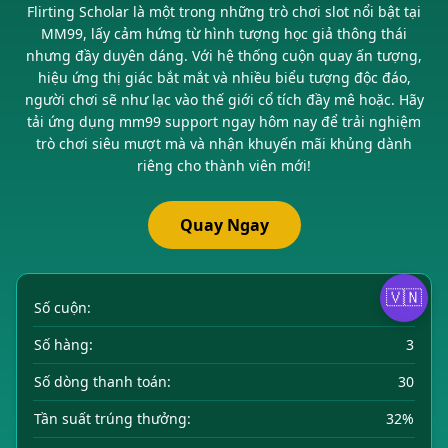
Flirting Scholar là một trong những trò chơi slot nổi bật tại
MM99, lấy cảm hứng từ hình tượng học giả thông thái
nhưng đầy duyên dáng. Với hệ thống cuộn quay ấn tượng,
hiệu ứng thị giác bắt mắt và nhiều biểu tượng độc đáo,
người chơi sẽ như lạc vào thế giới cổ tích đầy mê hoặc. Hãy
tải ứng dụng mm99 support ngay hôm nay để trải nghiệm
trò chơi siêu mượt mà và nhận khuyến mãi khủng dành
riêng cho thành viên mới!
Quay Ngay
🇻🇳
Số cuộn:
5
Số hàng:
3
Số dòng thanh toán:
30
Tần suất trúng thưởng:
32%