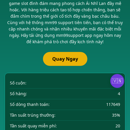
game slot đình đám mang phong cách Ái Nhĩ Lan đầy mê
hoặc. Với hàng triệu cách tạo tổ hợp chiến thắng, bạn sẽ
đắm chìm trong thế giới cổ tích đầy vàng bạc châu báu.
Cùng với hệ thống mm99 support tiên tiến, bạn có thể truy
cập nhanh chóng và nhận nhiều khuyến mãi đặc biệt mỗi
ngày. Hãy tải ứng dụng mm99support app ngay hôm nay
để khám phá trò chơi đầy kịch tính này!
Quay Ngay
🇻🇳
Số cuộn:
6
Số hàng:
4
Số dòng thanh toán:
117649
Tần suất trúng thưởng:
35%
Tần suất quay miễn phí:
20