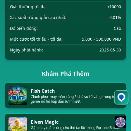
Giải thưởng tối đa:
x10000
Xác suất trúng giải cao nhất:
0.01%
Độ biến động:
Cao
Mức cược tối thiểu - tối đa:
5.000 - 500.000 VNĐ
Ngày phát hành:
2025-05-30
Khám Phá Thêm
Fish Catch
Chinh phục may mắn cùng 5 chú sư tử vàng trong tựa
game nổ hũ hấp dẫn từ mm99.
Elven Magic
Gặp may mắn cùng chú thỏ tài lộc trong Fortune Rabbit –